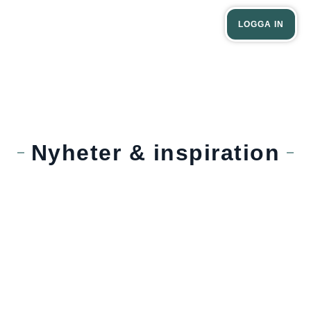
Verksamheter
Privatpersoner
LOGGA IN
Nyheter och inspiration
Nyheter & inspiration