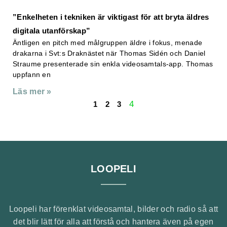
”Enkelheten i tekniken är viktigast för att bryta äldres
digitala utanförskap”
Äntligen en pitch med målgruppen äldre i fokus, menade
drakarna i Svt:s Draknästet när Thomas Sidén och Daniel
Straume presenterade sin enkla videosamtals-app. Thomas
uppfann en
Läs mer »
4
1
2
3
LOOPELI
Loopeli har förenklat videosamtal, bilder och radio så att
det blir lätt för alla att förstå och hantera även på egen