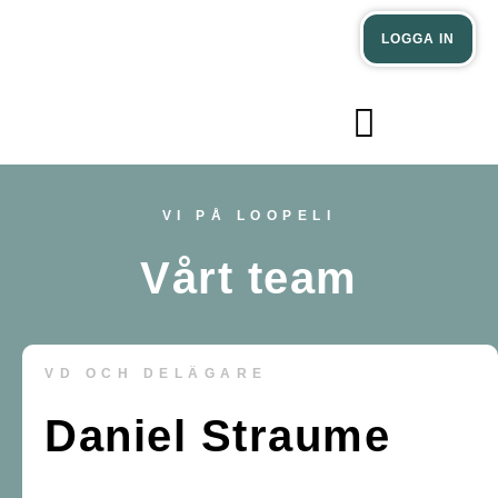
Verksamheter
Privatpersoner
LOGGA IN
Nyheter och inspiration
VI PÅ LOOPELI
Vårt team
VD OCH DELÄGARE
Daniel Straume