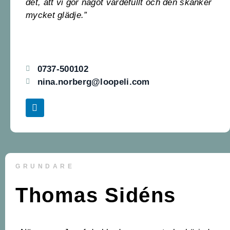
det, att vi gör något värdefullt och den skänker
mycket glädje.”
0737-500102
nina.norberg@loopeli.com
GRUNDARE
Thomas Sidéns