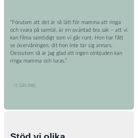
“Förutom att det är så lätt för mamma att ringa
och svara på samtal, är en oväntad bra sak – att vi
kan filma samtidigt som vi går runt. Hon har fått
se övervåningen, dit hon inte tar sig annars.
Dessutom så är jag glad att ingen oinbjuden kan
ringa mamma och luras.”
→ Läs mer
Stöd vi olika