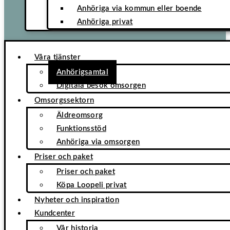
Anhöriga via kommun eller boende
Anhöriga privat
Våra tjänster
Anhörigsamtal
Digitala besök omsorgen
Omsorgssektorn
Äldreomsorg
Funktionsstöd
Anhöriga via omsorgen
Priser och paket
Priser och paket
Köpa Loopeli privat
Nyheter och inspiration
Kundcenter
Vår historia