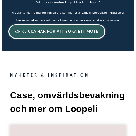
Vill veta mer om hur Loopeli kan bidra för er?
Vi berättar gärna mer om hur andra kommuner använder Loopeli, och diskuterar
hur ni kan utvärdera och testa lösningen i er verksamhet eller er kommun.
👉 KLICKA HÄR FÖR ATT BOKA ETT MÖTE
NYHETER & INSPIRATION
Case, omvärldsbevakning
och mer om Loopeli