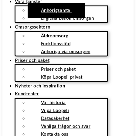
Våra tjänster
Anhörigsamtal
Digitala besök omsorgen
Omsorgssektorn
Äldreomsorg
Funktionsstöd
Anhöriga via omsorgen
Priser och paket
Priser och paket
Köpa Loopeli privat
Nyheter och inspiration
Kundcenter
Vår historia
Vi på Loopeli
Datasäkerhet
Vanliga frågor och svar
Kontakta oss