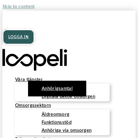
Skip to content
Verksamheter
Privatpersoner
LOGGA IN
Våra tjänster
Anhörigsamtal
Digitala besök omsorgen
Omsorgssektorn
Äldreomsorg
Funktionsstöd
Anhöriga via omsorgen