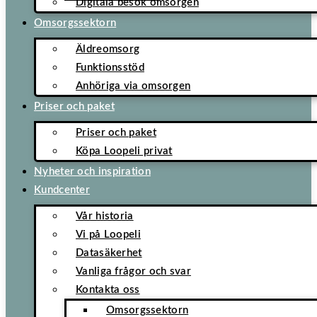
Digitala besök omsorgen
Omsorgssektorn
Äldreomsorg
Funktionsstöd
Anhöriga via omsorgen
Priser och paket
Priser och paket
Köpa Loopeli privat
Nyheter och inspiration
Kundcenter
Vår historia
Vi på Loopeli
Datasäkerhet
Vanliga frågor och svar
Kontakta oss
Omsorgssektorn