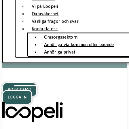
Vi på Loopeli
Datasäkerhet
Vanliga frågor och svar
Kontakta oss
Omsorgssektorn
Anhöriga via kommun eller boende
Anhöriga privat
För kommuner & verksamheter
För privatpersoner
BOKA DEMO
LOGGA IN