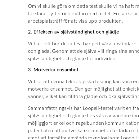
Om vi skulle göra om detta test skulle vi ha haf
förklarat syftet och nyttan med testet. En tanke är 
arbetsplatsträff för att visa upp produkten.
2. Effekten av självständighet och glädje
Vi har sett hur detta test har gett våra användare 
och glada. Genom att de själva vill ringa sina an
självständighet och glädje för individen.
3. Motverka ensamhet
Vi tror att denna teknologiska lösning kan vara en 
motverka ensamhet. Den ger möjlighet att enkel
vänner, vilket kan tillföra glädje och öka självstä
Sammanfattningsvis har Loopeli-testet varit en fr
självständighet och glädje hos våra användare i
möjliggjort enkel och regelbunden kommunikatio
potentialen att motverka ensamhet och stärka indi
emot att fortsätta använda teknologi som Loopeli fö