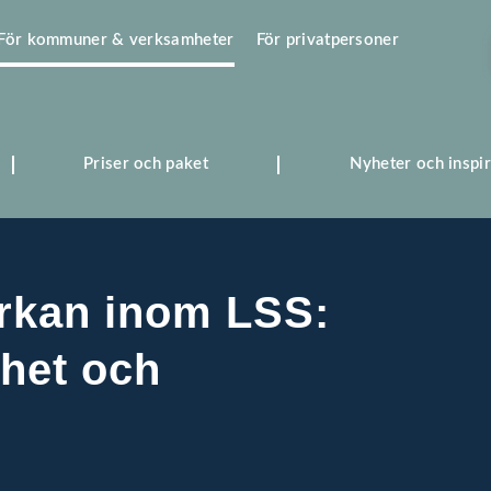
För kommuner & verksamheter
För privatpersoner
Priser och paket
Nyheter och inspir
erkan inom LSS:
het och