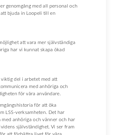
t mer genomgång med all personal och
att bjuda in Loopeli till en
möjlighet att vara mer självständiga
höriga har vi kunnat skapa ökad
viktig del i arbetet med att
t kommunicera med anhöriga och
ndigheten för våra användare.
amgångshistoria för att öka
nom LSS-verksamheten. Det har
n med anhöriga och vänner och har
videns självständighet. Vi ser fram
r att förbättra livet för våra