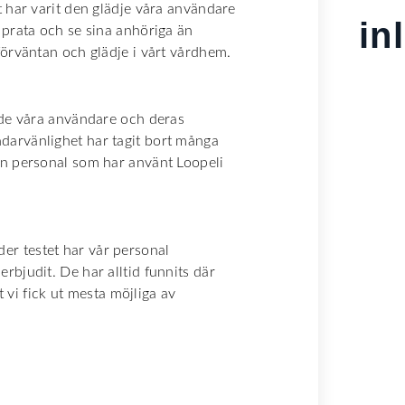
t har varit den glädje våra användare
in
 prata och se sina anhöriga än
förväntan och glädje i vårt vårdhem.
åde våra användare och deras
darvänlighet har tagit bort många
en personal som har använt Loopeli
r testet har vår personal
rbjudit. De har alltid funnits där
t vi fick ut mesta möjliga av