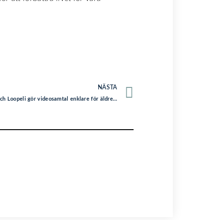
NÄSTA
Lenovo och Loopeli gör videosamtal enklare för äldre och personer med funktionsvariation