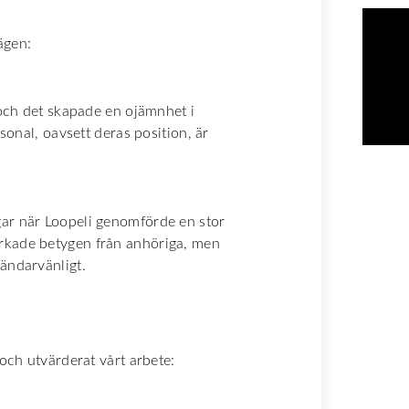
ägen:
, och det skapade en ojämnhet i
rsonal, oavsett deras position, är
gar när Loopeli genomförde en stor
erkade betygen från anhöriga, men
vändarvänligt.
 och utvärderat vårt arbete: