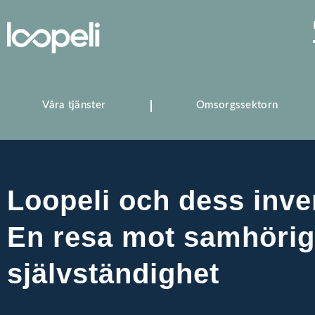
Våra tjänster
Omsorgssektorn
Loopeli och dess inv
En resa mot samhörig
självständighet