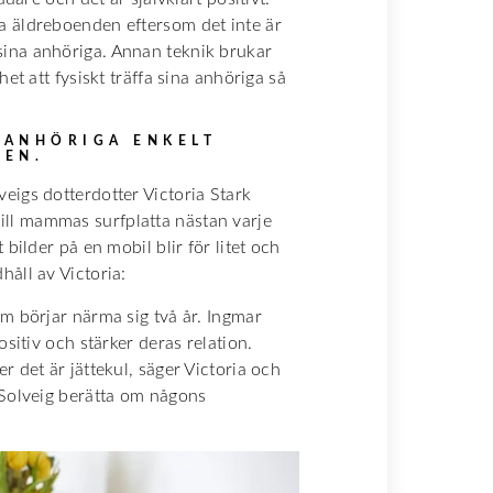
a äldreboenden eftersom det inte är
ina anhöriga. Annan teknik brukar
et att fysiskt träffa sina anhöriga så
 ANHÖRIGA ENKELT
PEN.
eigs dotterdotter Victoria Stark
t till mammas surfplatta nästan varje
bilder på en mobil blir för litet och
åll av Victoria:
m börjar närma sig två år. Ingmar
sitiv och stärker deras relation.
 det är jättekul, säger Victoria och
 Solveig berätta om någons