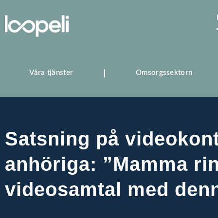
Våra tjänster
Omsorgssektorn
Satsning på videokon
anhöriga: ”Mamma rin
videosamtal med denn