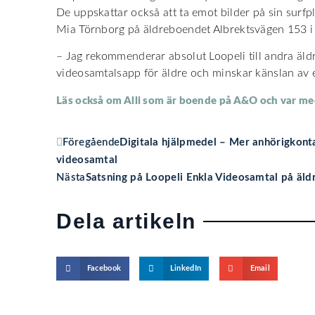
De uppskattar också att ta emot bilder på sin surfpl
Mia Törnborg på äldreboendet Albrektsvägen 153 i 
– Jag rekommenderar absolut Loopeli till andra äld
videosamtalsapp för äldre och minskar känslan av
Läs också om Alli som är boende på A&O och var me
Föregående
Digitala hjälpmedel – Mer anhörigkont
videosamtal
Nästa
Satsning på Loopeli Enkla Videosamtal på äl
Dela artikeln
Facebook
LinkedIn
Email