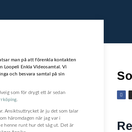
atsar man på att förenkla kontakten
 Loopeli Enkla Videosamtal. Vi
So
inga och besvara samtal på sin
lveig som för drygt ett år sedan
.
rrköping
r. Ansiktsuttrycket är ju det som talar
Som häromdagen när jag var i
Re
 henne runt hur det såg ut. Det är