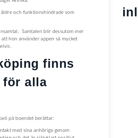
 säger Annika.
in
r äldre och funktionshindrade som
fonsamtal. Samtalen blir dessutom mer
ad att hon använder appen så mycket
elvis.
köping finns
 för alla
peli på boendet berättar:
kontakt med sina anhöriga genom
dare och det är självklart positivt.