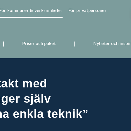
För kommuner & verksamheter
För privatpersoner
Priser och paket
Nyheter och inspir
takt med
ger själv
a enkla teknik”