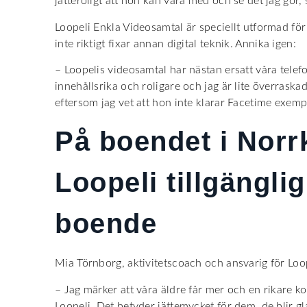
jätteroligt att hon kan vara med och se det jag gör,
Loopeli Enkla Videosamtal är speciellt utformad fö
inte riktigt fixar annan digital teknik. Annika igen:
– Loopelis videosamtal har nästan ersatt våra tele
innehållsrika och roligare och jag är lite överrask
eftersom jag vet att hon inte klarar Facetime exemp
På boendet i Norr
Loopeli tillgänglig
boende
Mia Törnborg, aktivitetscoach och ansvarig för Loo
– Jag märker att våra äldre får mer och en rikare 
Loopeli. Det betyder jättemycket för dem, de blir gla