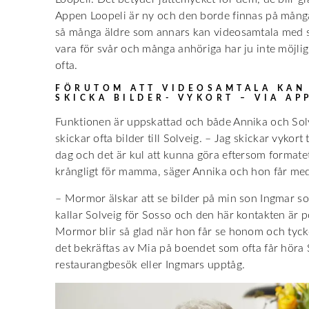
Appen Loopeli är ny och den borde finnas på mång
så många äldre som annars kan videosamtala med s
vara för svår och många anhöriga har ju inte möjligh
ofta.
FÖRUTOM ATT VIDEOSAMTALA KAN
SKICKA BILDER- VYKORT – VIA AP
Funktionen är uppskattad och både Annika och Solv
skickar ofta bilder till Solveig. – Jag skickar vykor
dag och det är kul att kunna göra eftersom formatet 
krångligt för mamma, säger Annika och hon får medh
– Mormor älskar att se bilder på min son Ingmar so
kallar Solveig för Sosso och den här kontakten är po
Mormor blir så glad när hon får se honom och tycker
det bekräftas av Mia på boendet som ofta får höra
restaurangbesök eller Ingmars upptåg.