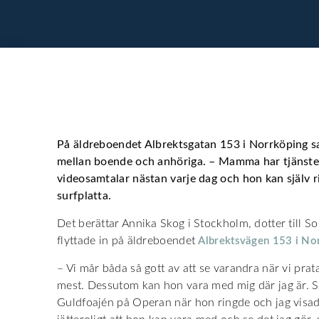
På äldreboendet Albrektsgatan 153 i Norrköping s
mellan boende och anhöriga. – Mamma har tjänsten
videosamtalar nästan varje dag och hon kan själv r
surfplatta.
Det berättar Annika Skog i Stockholm, dotter till So
flyttade in på äldreboendet
Albrektsvägen 153 i No
– Vi mår båda så gott av att se varandra när vi prata
mest. Dessutom kan hon vara med mig där jag är. 
Guldfoajén på Operan när hon ringde och jag visade